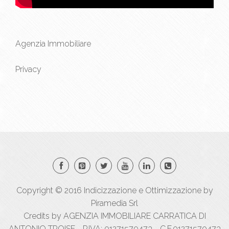
Agenzia Immobiliare
Privacy
Copyright © 2016
Indicizzazione
e
Ottimizzazione
by
Piramedia Srl
Credits by AGENZIA IMMOBILIARE CARRATICA DI
ANTONIO TROISE - P.IVA: 01271570473 - C.F.01271570473