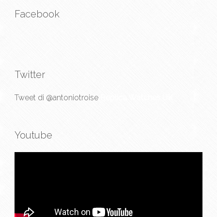
Facebook
Twitter
Tweet di @antoniotroise
Replica Watches UK
Youtube