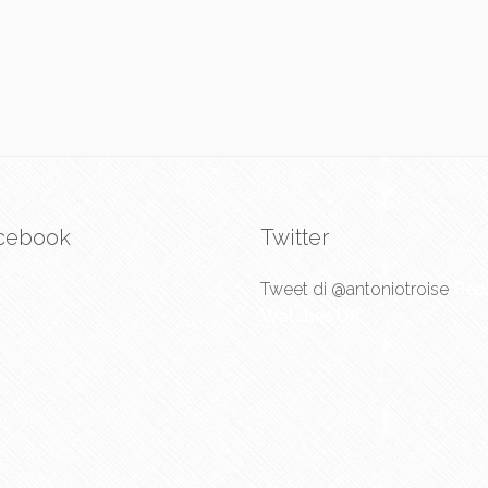
cebook
Twitter
Tweet di @antoniotroise
Repl
Watches UK