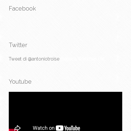
Facebook
Twitter
Tweet di @antoniotroise
Replica Watches UK
Youtube