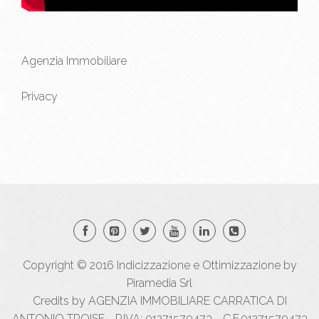
Agenzia Immobiliare
Privacy
Copyright © 2016
Indicizzazione
e
Ottimizzazione
by
Piramedia Srl
Credits by AGENZIA IMMOBILIARE CARRATICA DI
ANTONIO TROISE - P.IVA: 01271570473 - C.F.01271570473