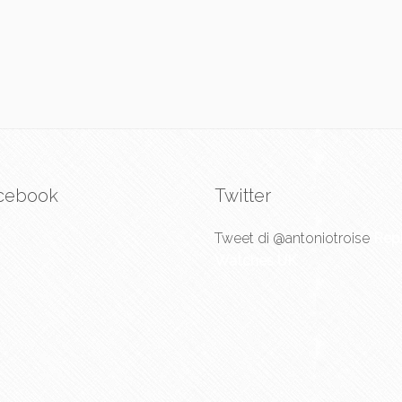
cebook
Twitter
Tweet di @antoniotroise
Repl
Watches UK