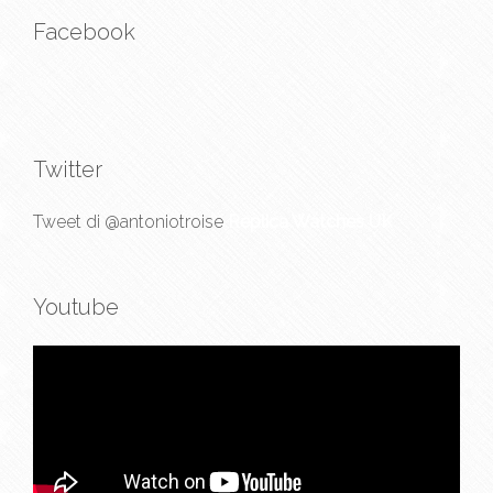
Facebook
Twitter
Tweet di @antoniotroise
Replica Watches UK
Youtube