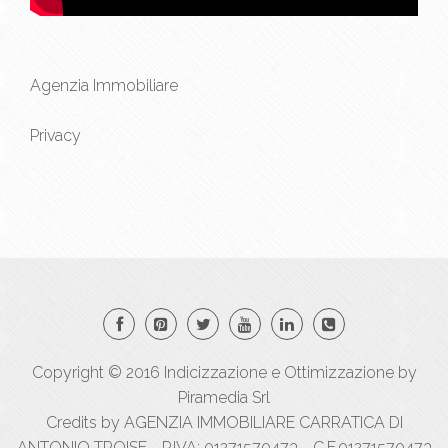
Agenzia Immobiliare
Privacy
Copyright © 2016
Indicizzazione
e
Ottimizzazione
by
Piramedia Srl
Credits by AGENZIA IMMOBILIARE CARRATICA DI
ANTONIO TROISE - P.IVA: 01271570473 - C.F.01271570473