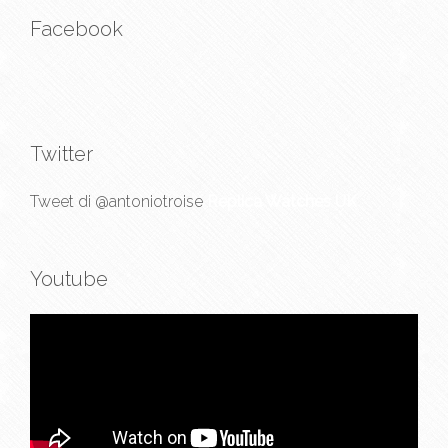
Facebook
Twitter
Tweet di @antoniotroise
Replica Watches UK
Youtube