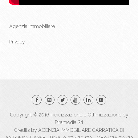
Agenzia Immobiliare
Privacy
Copyright © 2016
Indicizzazione
e
Ottimizzazione
by
Piramedia Srl
Credits by AGENZIA IMMOBILIARE CARRATICA DI
ANTONIO TROISE - P.IVA: 01271570473 - C.F.01271570473