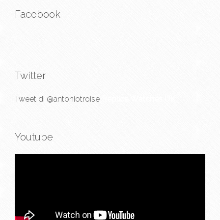
Facebook
Twitter
Tweet di @antoniotroise
Replica Watches UK
Youtube