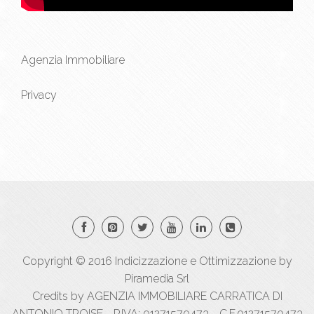
Agenzia Immobiliare
Privacy
Copyright © 2016
Indicizzazione
e
Ottimizzazione
by
Piramedia Srl
Credits by AGENZIA IMMOBILIARE CARRATICA DI
ANTONIO TROISE - P.IVA: 01271570473 - C.F.01271570473