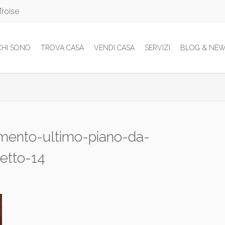
Troise
CHI SONO
TROVA CASA
VENDI CASA
SERVIZI
BLOG & NE
amento-ultimo-piano-da-
letto-14