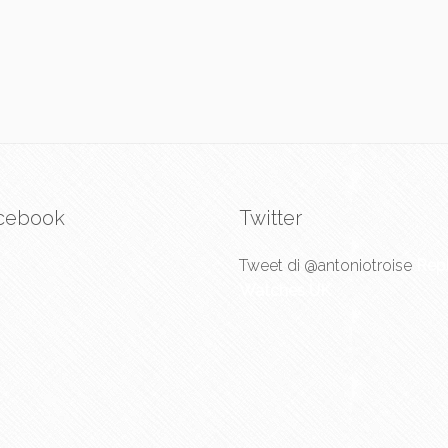
cebook
Twitter
Tweet di @antoniotroise
Repl
Watches UK