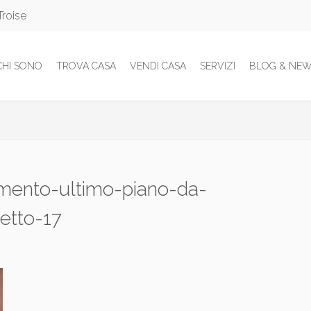
Troise
CHI SONO
TROVA CASA
VENDI CASA
SERVIZI
BLOG & NE
amento-ultimo-piano-da-
letto-17