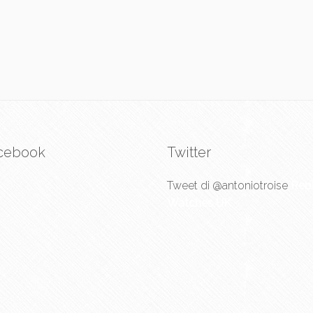
cebook
Twitter
Tweet di @antoniotroise
Repl
Watches UK