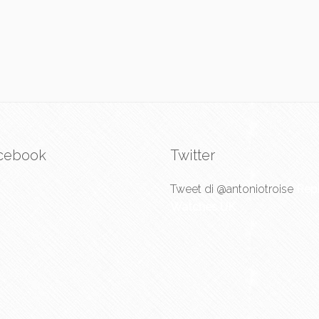
cebook
Twitter
Tweet di @antoniotroise
Repl
Watches UK