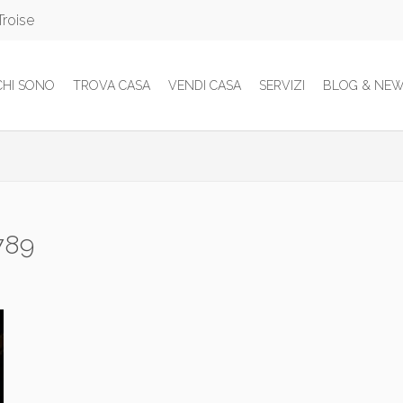
Troise
CHI SONO
TROVA CASA
VENDI CASA
SERVIZI
BLOG & NE
 789