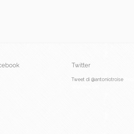
cebook
Twitter
Tweet di @antoniotroise
Repl
Watches UK