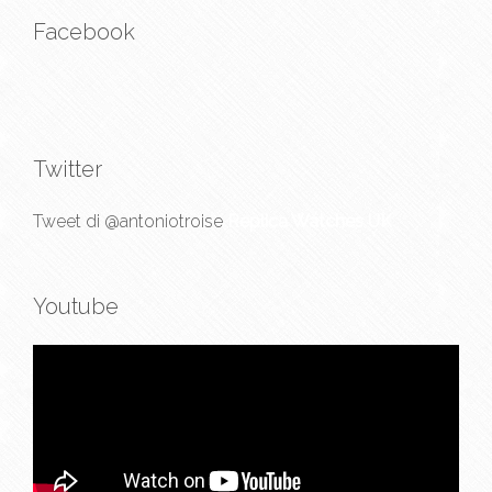
Facebook
Twitter
Tweet di @antoniotroise
Replica Watches UK
Youtube