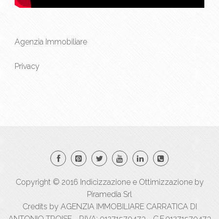
Agenzia Immobiliare
Privacy
Copyright © 2016
Indicizzazione
e
Ottimizzazione
by
Piramedia Srl
Credits by AGENZIA IMMOBILIARE CARRATICA DI
ANTONIO TROISE - P.IVA: 01271570473 - C.F.01271570473