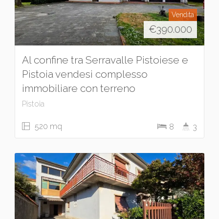
Vendita
€
390.000
Al confine tra Serravalle Pistoiese e
Pistoia vendesi complesso
immobiliare con terreno
Pistoia
520 mq
8
3