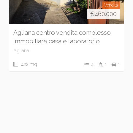
Vendita
€
460.000
Agliana centro vendita complesso
immobiliare casa e laboratorio
Agliana
422 mq
4
1
1