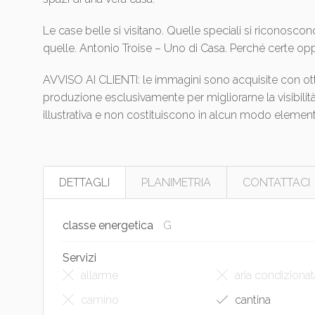
Le case belle si visitano. Quelle speciali si riconosco
quelle. Antonio Troise – Uno di Casa. Perché certe opp
AVVISO AI CLIENTI: le immagini sono acquisite con ot
produzione esclusivamente per migliorarne la visibil
illustrativa e non costituiscono in alcun modo element
DETTAGLI
PLANIMETRIA
CONTATTACI
classe energetica
G
Servizi
allarme
aria condizionat
camino
cantina