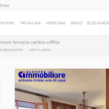
Troise
CHI SONO
TROVA CASA
VENDI CASA
SERVIZI
BLOG & NE
nsore terrazza cantina soffitta
indipendente
ultimo piano