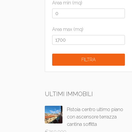
Area min (mq)
Area max (mq)
ULTIMI IMMOBILI
Pistoia centro ultimo piano
con ascensore terrazza
cantina soffitta
€
250.000