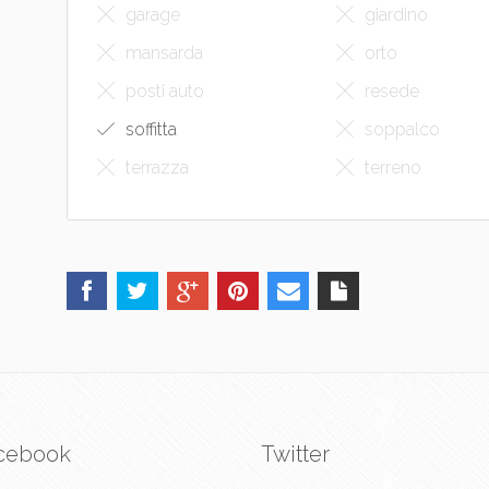
garage
giardino
mansarda
orto
posti auto
resede
soffitta
soppalco
terrazza
terreno
cebook
Twitter