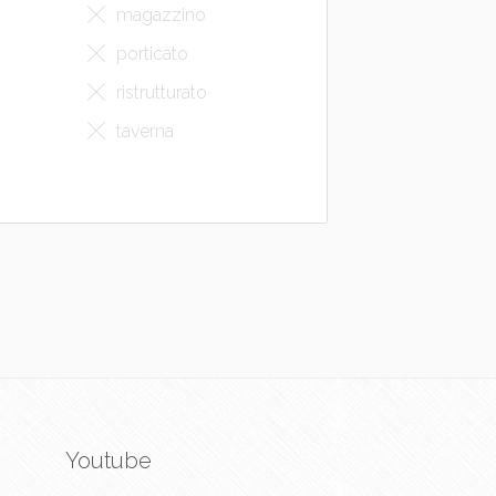
magazzino
porticato
ristrutturato
taverna
Youtube