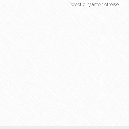
Tweet di @antoniotroise
Repl
Watches UK