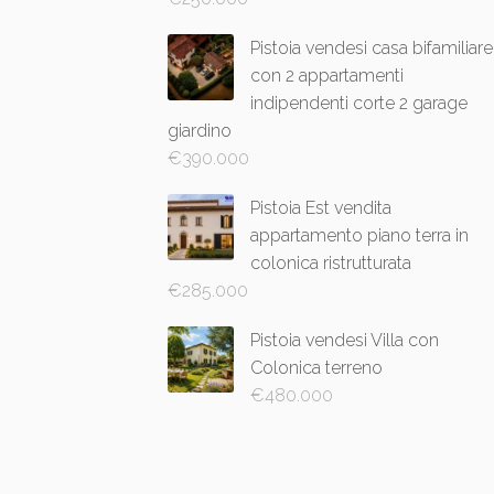
Pistoia vendesi casa bifamiliare
con 2 appartamenti
indipendenti corte 2 garage
giardino
€
390.000
Pistoia Est vendita
appartamento piano terra in
colonica ristrutturata
€
285.000
Pistoia vendesi Villa con
Colonica terreno
€
480.000