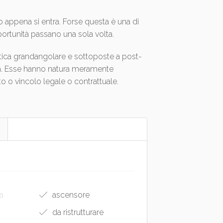
no appena si entra. Forse questa è una di
ortunità passano una sola volta.
tica grandangolare e sottoposte a post-
ità. Esse hanno natura meramente
o o vincolo legale o contrattuale.
a
ascensore
da ristrutturare