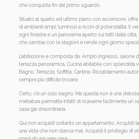
che conquista fin dal primo sguardo.
Situato al quarto ed ultimo piano con ascensore, offre
di ambienti ampi, luminosi e ricchi di potenzialità. Il v
ogni finestra e un panorama aperto sui tetti della città,
che cambia con le stagioni e rende ogni giorno specia
L’abitazione è composta da: Ampio ingresso, salone d
terrazza panoramica, Cucina abitabile con splendida vi
Bagno, Terrazza, Soffitta, Cantina. Riscaldamento aut
sempre più difficile trovare.
Certo, c’è un solo bagno. Ma questa non è una debole
metratura permette infatti di ricavarne facilmente un
casa già straordinaria.
Qui non acquisti soltanto un appartamento. Acquisti la
una vista che non stanca mai. Acquisti il privilegio di vi
spazi di una vera casa.