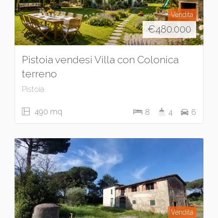
Vendita
€
480.000
Pistoia vendesi Villa con Colonica
terreno
Pistoia
490 mq
8
4
6
Vendita