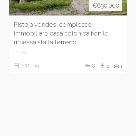
€
630.000
Pistoia vendesi complesso
immobiliare casa colonica fienile
rimessa stalla terreno
Pistoia
630 mq
8
2
1